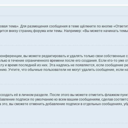
овая тема». Для размещения сообщения в теме щёлкните по кнопке «Ответит
ится внизу страниц форума или темы. Например: «Вы можете начинать темы»
конференции, вы можете редактировать и удалять только свои собственные 
ько в течение ограниченного времени после его создания. Если кто-то уже 
дату и время последней из них. Эта надпись не появляется, если сообщение 
ию. Учтите, что обычные пользователи не могут удалить сообщение, если на 
создать её в личном разделе. После этого вы можете отметить флажком пун
обавление подписи по умолчанию ко всем вашим сообщениям, сделав соотве
а это, вы сможете отменить добавление подписи в отдельных сообщениях, у