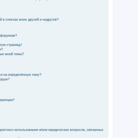
й в списках моих друзей и недругов?
и форумам?
стую страницу!
и?
ные мной темы?
ься на определённую тему?
форум?
ференции?
рректного использования и/или юридических вопросов, связанных