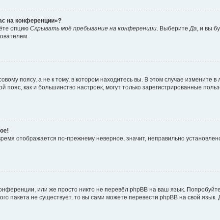
час на конференции»?
дёте опцию
Скрывать моё пребывание на конференции
. Выберите
Да
, и вы 
зователем.
вому поясу, а не к тому, в котором находитесь вы. В этом случае измените в 
овой пояс, как и большинство настроек, могут только зарегистрированные пол
ое!
о время отображается по-прежнему неверное, значит, неправильно установле
онференции, или же просто никто не перевёл phpBB на ваш язык. Попробуйт
вого пакета не существует, то вы сами можете перевести phpBB на свой язы