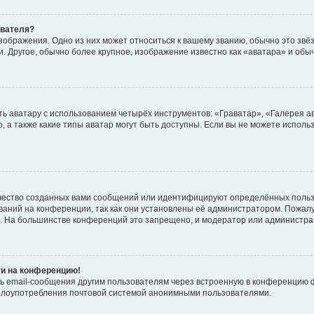
ователя?
зображения. Одно из них может относиться к вашему званию, обычно это звёзд
. Другое, обычно более крупное, изображение известно как «аватара» и обы
ь аватару с использованием четырёх инструментов: «Граватар», «Галерея а
, а также какие типы аватар могут быть доступны. Если вы не можете испол
чество созданных вами сообщений или идентифицируют определённых польз
аний на конференции, так как они установлены её администратором. Пожал
е. На большинстве конференций это запрещено, и модератор или администра
ти на конференцию!
ь email-сообщения другим пользователям через встроенную в конференцию ф
ь злоупотребления почтовой системой анонимными пользователями.