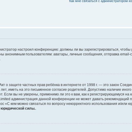
Как мне связаться с администратором 
дминистратор настроил конференцию: должны ли вы зарегистрироваться, чтобы
 анонимным пользователям: аватары, личные сообщения, отправка email-сооб
.
 или Акт о защите частных прав ребёнка в интернете от 1998 г. — это закон Со
т, иметь на это письменное согласие родителей. Допустимо наличие иного
 Если вы не уверены, применимо ли это к вам, как к регистрирующемуся на 
Limited администрация данной конференции не может давать рекомендаций 
ос «С кем можно связаться по вопросу некорректного использования и/или ю
т юридической силы.
.