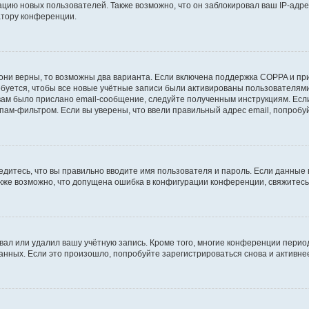
ию новых пользователей. Также возможно, что он заблокировал ваш IP-адре
атору конференции.
они верны, то возможны два варианта. Если включена поддержка COPPA и при 
уется, чтобы все новые учётные записи были активированы пользователями
ам было прислано email-сообщение, следуйте полученным инструкциям. Если
пам-фильтром. Если вы уверены, что ввели правильный адрес email, попробу
едитесь, что вы правильно вводите имя пользователя и пароль. Если данные
Также возможно, что допущена ошибка в конфигурации конференции, свяжитес
вал или удалил вашу учётную запись. Кроме того, многие конференции перио
ных. Если это произошло, попробуйте зарегистрироваться снова и активнее 