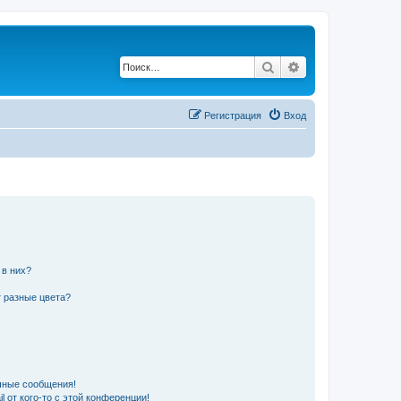
Поиск
Расширенный по
Регистрация
Вход
 в них?
 разные цвета?
чные сообщения!
 от кого-то с этой конференции!