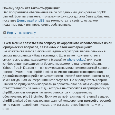
Почему здесь нет такой-то функции?
Это программное обеспечение было создано и лицензировано phpBB
Limited. Если вы считаете, что какая-то функция должна быть добавлена,
посетите
Центр идей phpBB
, где можно отдать свой голос за уже
поданные идеи или предложить собственные.
Вернуться к началу
С кем можно связаться по вопросу некорректного использования и/или
юридических вопросов, связанных с этой конференцией?
Вы можете связаться с любым из администраторов, перечисленных в
списке на странице «Наша команда». Если вы не получили ответа,
свяжитесь с владельцем домена (сделайте
whois lookup
) или, если
конференция находится на бесплатном домене (например, chat.ru,
Yahoo!, free.fr, f2s.com и т. п.), с руководством или техподдержкой данного
домена. Учтите, что phpBB Limited
не имеет никакого контроля над
данной конференцией
и не может нести никакой ответственности за то,
кем и как данная конференция используется. Не обращайтесь к phpBB
Limited по юридическим вопросам (о приостановке работы конференции,
ответственности за неё и т. д.), которые
не относятся напрямую
к сайту
phpBB.com или которые частично относятся к программному
обеспечению phpBB Limited. Если же вы всё-таки пошлёте email в адрес
phpBB Limited об использовании данной конференции
третьей стороной
,
то не ждите подробного письма, или вы можете вообще не получить
ответа.