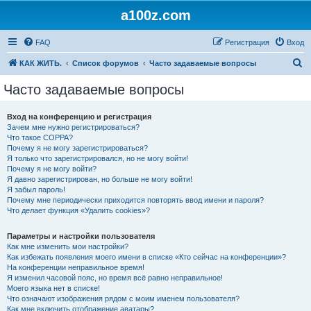
a100z.com
FAQ
Регистрация
Вход
П
КАК ЖИТЬ.
Список форумов
Часто задаваемые вопросы
о
Часто задаваемые вопросы
и
с
Вход на конференцию и регистрация
Зачем мне нужно регистрироваться?
к
Что такое COPPA?
Почему я не могу зарегистрироваться?
Я только что зарегистрировался, но не могу войти!
Почему я не могу войти?
Я давно зарегистрирован, но больше не могу войти!
Я забыл пароль!
Почему мне периодически приходится повторять ввод имени и пароля?
Что делает функция «Удалить cookies»?
Параметры и настройки пользователя
Как мне изменить мои настройки?
Как избежать появления моего имени в списке «Кто сейчас на конференции»?
На конференции неправильное время!
Я изменил часовой пояс, но время всё равно неправильное!
Моего языка нет в списке!
Что означают изображения рядом с моим именем пользователя?
Как мне включить отображение аватары?