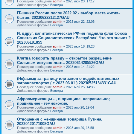
Последнее сообщение
admin
«
2023 июн 23, 17:17
Добавлено в форуме
Беседка
IT-шники России после 2022.02.- выбор места жития-
бытия. 20230622212127GAU
Последнее сообщение
admin
«
2023 июн 22, 22:06
Добавлено в форуме
Беседка
И, вдруг, капиталистическая РФ-ия подняла флаг Союза
Советских Социалистических Республик! Что это значит ?
202306181855
Последнее сообщение
admin
«
2023 июн 18, 19:28
Добавлено в форуме
Беседка
Клятва говорить правду = открытое разрешение
Сильным искусно лгать. 20230614205526GAU
Последнее сообщение
admin
«
2023 июн 14, 21:22
Добавлено в форуме
Беседка
(Не)выезд за границу или закон о недействительных
загранпаспортах ( с 2023.06.01 ) 20230525134331GAU
Последнее сообщение
admin
«
2023 май 25, 14:36
Добавлено в форуме
Беседка
Афроамериканцы - , в принципе, неправильно;
правильнее - темнокожие.
Последнее сообщение
admin
«
2023 апр 20, 19:04
Добавлено в форуме
Беседка
Отношения с женщинами товарища Путина.
20230420171008GAU
Последнее сообщение
admin
«
2023 апр 20, 18:58
Добавлено в форуме
Беседка