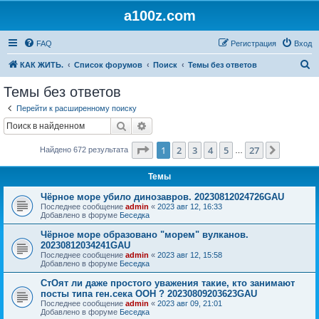
a100z.com
FAQ
Регистрация
Вход
П
КАК ЖИТЬ.
Список форумов
Поиск
Темы без ответов
о
Темы без ответов
и
Перейти к расширенному поиску
с
Поиск
Расширенный поиск
к
Страница
1
из
27
1
2
3
4
5
27
След.
Найдено 672 результата
…
Темы
Чёрное море убило динозавров. 20230812024726GAU
Последнее сообщение
admin
«
2023 авг 12, 16:33
Добавлено в форуме
Беседка
Чёрное море образовано "морем" вулканов.
20230812034241GAU
Последнее сообщение
admin
«
2023 авг 12, 15:58
Добавлено в форуме
Беседка
СтОят ли даже простого уважения такие, кто занимают
посты типа ген.сека ООН ? 20230809203623GAU
Последнее сообщение
admin
«
2023 авг 09, 21:01
Добавлено в форуме
Беседка