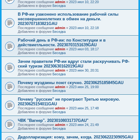
Последнее сообщение
admin
«
2023 июл 10, 22:20
Добавлено в форуме
Беседка
В РФ-ии узаконено использование рабочей силы
несовершеннолетних в обмен на деньги.
20230707183821GAU
Последнее сообщение
admin
«
2023 июл 10, 22:18
Добавлено в форуме
Беседка
Рабочий день в РФ-ии: по Конституции и в
действиетльности. 20230703151639GAU
Последнее сообщение
admin
«
2023 июл 03, 18:17
Добавлено в форуме
Беседка
Зачем правители РФ-ии вдруг стали раскручивать РФ-
ский туризм 20230630162019GAU
Последнее сообщение
admin
«
2023 июн 30, 20:31
Добавлено в форуме
Беседка
Почему муэдзины поют скучно. 20230625185845GAU
Последнее сообщение
admin
«
2023 июн 25, 19:00
Добавлено в форуме
Беседка
Почему "русские" не проиграют Третью мировую.
20230625154011GAU
Последнее сообщение
admin
«
2023 июн 25, 17:48
Добавлено в форуме
Беседка
ЧВК "Вагнер". 20230108031737GAU"
Последнее сообщение
admin
«
2023 июн 24, 21:49
Добавлено в форуме
Беседка
Дедолларизация: кому, зачем, когда. 20230622230905GAU