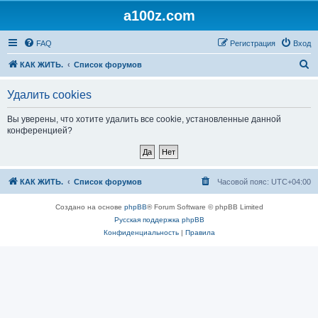
a100z.com
FAQ
Регистрация
Вход
П
КАК ЖИТЬ.
Список форумов
о
Удалить cookies
и
с
Вы уверены, что хотите удалить все cookie, установленные данной
конференцией?
к
КАК ЖИТЬ.
Список форумов
Часовой пояс:
UTC+04:00
Создано на основе
phpBB
® Forum Software © phpBB Limited
Русская поддержка phpBB
Конфиденциальность
|
Правила