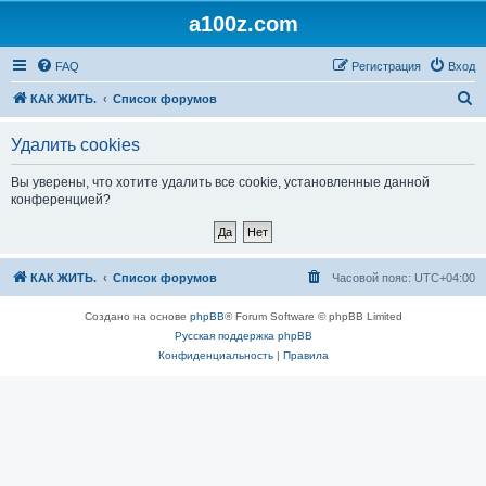
a100z.com
FAQ
Регистрация
Вход
П
КАК ЖИТЬ.
Список форумов
о
Удалить cookies
и
с
Вы уверены, что хотите удалить все cookie, установленные данной
конференцией?
к
КАК ЖИТЬ.
Список форумов
Часовой пояс:
UTC+04:00
Создано на основе
phpBB
® Forum Software © phpBB Limited
Русская поддержка phpBB
Конфиденциальность
|
Правила