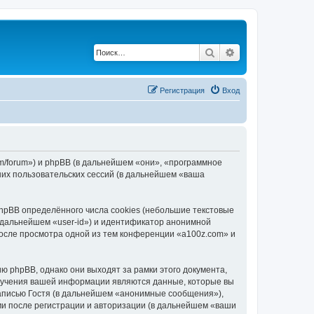
Поиск
Расширенный по
Регистрация
Вход
om/forum») и phpBB (в дальнейшем «они», «программное
их пользовательских сессий (в дальнейшем «ваша
hpBB определённого числа cookies (небольшие текстовые
 дальнейшем «user-id») и идентификатор анонимной
после просмотра одной из тем конференции «a100z.com» и
 phpBB, однако они выходят за рамки этого документа,
лучения вашей информации являются данные, которые вы
аписью Гостя (в дальнейшем «анонимные сообщения»),
ми после регистрации и авторизации (в дальнейшем «ваши