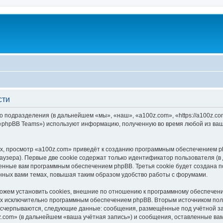
сти
о подразделения (в дальнейшем «мы», «наш», «a100z.com», «https://a100z.c
 «phpBB Teams») используют информацию, полученную во время любой из ваш
, просмотр «a100z.com» приведёт к созданию программным обеспечением p
узера). Первые две cookie содержат только идентификатор пользователя (в
военные вам программным обеспечением phpBB. Третья cookie будет создана 
нных вами темах, повышая таким образом удобство работы с форумами.
жем установить cookies, внешние по отношению к программному обеспечению
ных исключительно программным обеспечением phpBB. Вторым источником по
 исчерпываются, следующие данные: сообщения, размещённые под учётной з
.com» (в дальнейшем «ваша учётная запись») и сообщения, оставленные ва