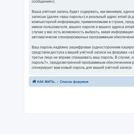
сообщения»).
Ваша учётная запись будет содержать, как минимум, одн
записью (далее «ваш пароль») и реальный адрес email (в
компьютерной информации, применяемыми в стране, предо
имени пользователя, вашего пароля и вашего адреса email
случае у вас есть возможность выбрать, какая информация
автоматически сгенерированных программным обеспечени
Ваш пароль надёжно зашифрован (односторонним хэширован
средством доступа к вашей учётной записи на форумах «a10
третье лицо не вправе спрашивать ваш пароль. В случае,
пароль?», предусмотренной программным обеспечением ph
сгенерирует вам новый пароль для вашей учётной записи.
КАК ЖИТЬ.
Список форумов