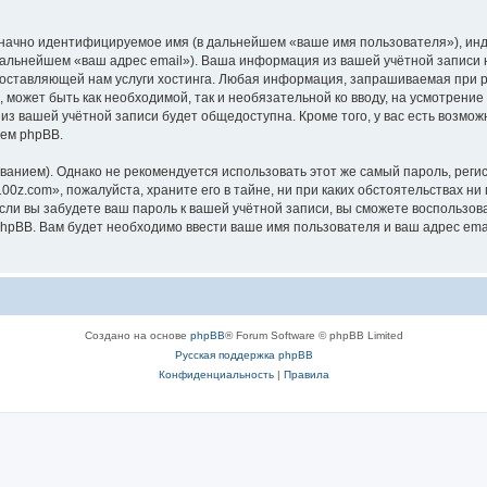
означно идентифицируемое имя (в дальнейшем «ваше имя пользователя»), ин
 дальнейшем «ваш адрес email»). Ваша информация из вашей учётной записи
ставляющей нам услуги хостинга. Любая информация, запрашиваемая при р
, может быть как необходимой, так и необязательной ко вводу, на усмотрен
 из вашей учётной записи будет общедоступна. Кроме того, у вас есть возмож
ем phpBB.
ием). Однако не рекомендуется использовать этот же самый пароль, регист
0z.com», пожалуйста, храните его в тайне, ни при каких обстоятельствах ни 
 если вы забудете ваш пароль к вашей учётной записи, вы сможете воспольз
pBB. Вам будет необходимо ввести ваше имя пользователя и ваш адрес emai
Создано на основе
phpBB
® Forum Software © phpBB Limited
Русская поддержка phpBB
Конфиденциальность
|
Правила