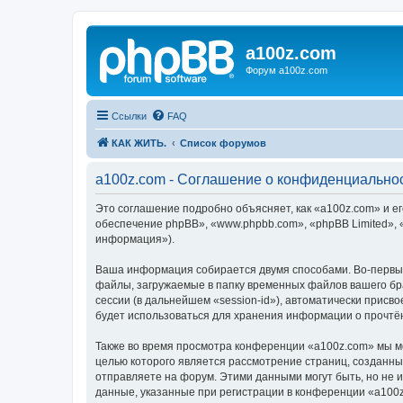
a100z.com
Форум a100z.com
Ссылки
FAQ
КАК ЖИТЬ.
Список форумов
a100z.com - Соглашение о конфиденциально
Это соглашение подробно объясняет, как «a100z.com» и ег
обеспечение phpBB», «www.phpbb.com», «phpBB Limited»,
информация»).
Ваша информация собирается двумя способами. Во-первых
файлы, загружаемые в папку временных файлов вашего бра
сессии (в дальнейшем «session-id»), автоматически прис
будет использоваться для хранения информации о прочтё
Также во время просмотра конференции «a100z.com» мы мо
целью которого является рассмотрение страниц, создан
отправляете на форум. Этими данными могут быть, но не
данные, указанные при регистрации в конференции «a100z