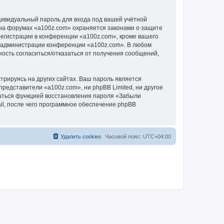
дивидуальный пароль для входа под вашей учётной
 на форумах «a100z.com» охраняется законами о защите
егистрации в конференции «a100z.com», кроме вашего
ие администрации конференции «a100z.com». В любом
ность согласиться/отказаться от получения сообщений,
рируясь на других сайтах. Ваш пароль является
представители «a100z.com», ни phpBB Limited, ни другое
оваться функцией восстановления пароля «Забыли
l, после чего программное обеспечение phpBB
Удалить cookies
Часовой пояс:
UTC+04:00