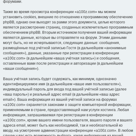
форумами.
Также во время просмотра конференции «a100z.com» мы можем
установить cookies, внешние по отношению к программному обеспечению
phpBB, однако они выходят за рамки этого документа, целью которого
является рассмотрение страниц, созданных исключительно программным
обеспечением phpBB. Вторым источником получения вашей информации
являются данные, которые вы отправляете на форум. Этими данными
могут быть, но не исчерпываются, следующие данные: сообщения,
размещённые под учётной записью Гостя (в дальнейшем «анонимные
сообщения»), данные, указанные при регистрации в конференции
«a100z.com» (в дальнейшем «ваша учётная запись») и сообщения,
оставленные вами после регистрации и авторизации (в дальнейшем
«ваши сообщения»).
Ваша учётная запись будет содержать, как минимум, однозначно
идентифицируемое имя (в дальнейшем «ваше имя пользователя»),
индивидуальный пароль для входа под вашей учётной записью (далее
«ваш пароль») и реальный адрес email (в дальнейшем «ваш адрес
email»). Ваша информация из вашей учётной записи на форумах
«a100z.com» охраняется законами о защите компьютерной информации,
применяемыми в стране, предоставляющей нам услуги хостинга. Любая
информация, запрашиваемая при регистрации в конференции
«a100z.com», кроме вашего имени пользователя, вашего пароля и вашего
адреса email, может быть как необходимой, так и необязательной ко
вводу, на усмотрение администрации конференции «a100z.com». В любом
случае у вас есть возможность выбрать, какая информация из вашей