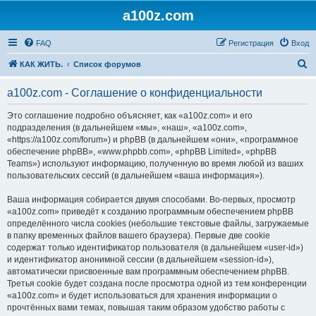
a100z.com
FAQ
Регистрация
Вход
П
КАК ЖИТЬ.
Список форумов
о
a100z.com - Соглашение о конфиденциальности
и
с
Это соглашение подробно объясняет, как «a100z.com» и его
подразделения (в дальнейшем «мы», «наш», «a100z.com»,
к
«https://a100z.com/forum») и phpBB (в дальнейшем «они», «программное
обеспечение phpBB», «www.phpbb.com», «phpBB Limited», «phpBB
Teams») используют информацию, полученную во время любой из ваших
пользовательских сессий (в дальнейшем «ваша информация»).
Ваша информация собирается двумя способами. Во-первых, просмотр
«a100z.com» приведёт к созданию программным обеспечением phpBB
определённого числа cookies (небольшие текстовые файлы, загружаемые
в папку временных файлов вашего браузера). Первые две cookie
содержат только идентификатор пользователя (в дальнейшем «user-id»)
и идентификатор анонимной сессии (в дальнейшем «session-id»),
автоматически присвоенные вам программным обеспечением phpBB.
Третья cookie будет создана после просмотра одной из тем конференции
«a100z.com» и будет использоваться для хранения информации о
прочтённых вами темах, повышая таким образом удобство работы с