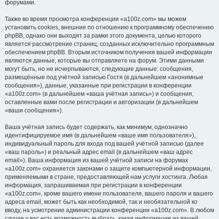
форумами.
Также во время просмотра конференции «a100z.com» мы можем
установить cookies, внешние по отношению к программному обеспечению
phpBB, однако они выходят за рамки этого документа, целью которого
является рассмотрение страниц, созданных исключительно программным
обеспечением phpBB. Вторым источником получения вашей информации
являются данные, которые вы отправляете на форум. Этими данными
могут быть, но не исчерпываются, следующие данные: сообщения,
размещённые под учётной записью Гостя (в дальнейшем «анонимные
сообщения»), данные, указанные при регистрации в конференции
«a100z.com» (в дальнейшем «ваша учётная запись») и сообщения,
оставленные вами после регистрации и авторизации (в дальнейшем
«ваши сообщения»).
Ваша учётная запись будет содержать, как минимум, однозначно
идентифицируемое имя (в дальнейшем «ваше имя пользователя»),
индивидуальный пароль для входа под вашей учётной записью (далее
«ваш пароль») и реальный адрес email (в дальнейшем «ваш адрес
email»). Ваша информация из вашей учётной записи на форумах
«a100z.com» охраняется законами о защите компьютерной информации,
применяемыми в стране, предоставляющей нам услуги хостинга. Любая
информация, запрашиваемая при регистрации в конференции
«a100z.com», кроме вашего имени пользователя, вашего пароля и вашего
адреса email, может быть как необходимой, так и необязательной ко
вводу, на усмотрение администрации конференции «a100z.com». В любом
случае у вас есть возможность выбрать, какая информация из вашей