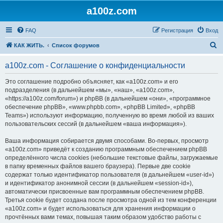
a100z.com
FAQ
Регистрация
Вход
П
КАК ЖИТЬ.
Список форумов
о
a100z.com - Соглашение о конфиденциальности
и
с
Это соглашение подробно объясняет, как «a100z.com» и его
подразделения (в дальнейшем «мы», «наш», «a100z.com»,
к
«https://a100z.com/forum») и phpBB (в дальнейшем «они», «программное
обеспечение phpBB», «www.phpbb.com», «phpBB Limited», «phpBB
Teams») используют информацию, полученную во время любой из ваших
пользовательских сессий (в дальнейшем «ваша информация»).
Ваша информация собирается двумя способами. Во-первых, просмотр
«a100z.com» приведёт к созданию программным обеспечением phpBB
определённого числа cookies (небольшие текстовые файлы, загружаемые
в папку временных файлов вашего браузера). Первые две cookie
содержат только идентификатор пользователя (в дальнейшем «user-id»)
и идентификатор анонимной сессии (в дальнейшем «session-id»),
автоматически присвоенные вам программным обеспечением phpBB.
Третья cookie будет создана после просмотра одной из тем конференции
«a100z.com» и будет использоваться для хранения информации о
прочтённых вами темах, повышая таким образом удобство работы с