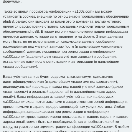
форумами.
Также во время просмотра конференции «a100z.com» мы можем
установить cookies, внешние по отношению к программному обеспечению
phpBB, однако они выходят за рамки этого документа, целью которого
является рассмотрение страниц, созданных исключительно программным
обеспечением phpBB. Вторым источником получения вашей информации
являются данные, которые вы отправляете на форум. Этими данными
могут быть, но не исчерпываются, следующие данные: сообщения,
размещённые под учётной записью Гостя (в дальнейшем «анонимные
сообщения»), данные, указанные при регистрации в конференции
«a100z.com» (в дальнейшем «ваша учётная запись») и сообщения,
оставленные вами после регистрации и авторизации (в дальнейшем
«ваши сообщения»).
Ваша учётная запись будет содержать, как минимум, однозначно
идентифицируемое имя (в дальнейшем «ваше имя пользователя»),
индивидуальный пароль для входа под вашей учётной записью (далее
«ваш пароль») и реальный адрес email (в дальнейшем «ваш адрес
email»). Ваша информация из вашей учётной записи на форумах
«a100z.com» охраняется законами о защите компьютерной информации,
применяемыми в стране, предоставляющей нам услуги хостинга. Любая
информация, запрашиваемая при регистрации в конференции
«a100z.com», кроме вашего имени пользователя, вашего пароля и вашего
адреса email, может быть как необходимой, так и необязательной ко
вводу, на усмотрение администрации конференции «a100z.com». В любом
случае у вас есть возможность выбрать, какая информация из вашей