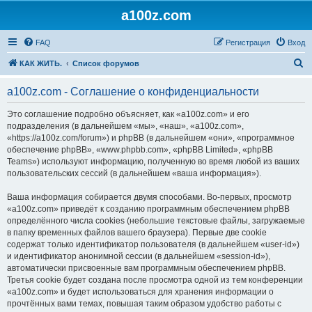
a100z.com
FAQ
Регистрация
Вход
П
КАК ЖИТЬ.
Список форумов
о
a100z.com - Соглашение о конфиденциальности
и
с
Это соглашение подробно объясняет, как «a100z.com» и его
подразделения (в дальнейшем «мы», «наш», «a100z.com»,
к
«https://a100z.com/forum») и phpBB (в дальнейшем «они», «программное
обеспечение phpBB», «www.phpbb.com», «phpBB Limited», «phpBB
Teams») используют информацию, полученную во время любой из ваших
пользовательских сессий (в дальнейшем «ваша информация»).
Ваша информация собирается двумя способами. Во-первых, просмотр
«a100z.com» приведёт к созданию программным обеспечением phpBB
определённого числа cookies (небольшие текстовые файлы, загружаемые
в папку временных файлов вашего браузера). Первые две cookie
содержат только идентификатор пользователя (в дальнейшем «user-id»)
и идентификатор анонимной сессии (в дальнейшем «session-id»),
автоматически присвоенные вам программным обеспечением phpBB.
Третья cookie будет создана после просмотра одной из тем конференции
«a100z.com» и будет использоваться для хранения информации о
прочтённых вами темах, повышая таким образом удобство работы с