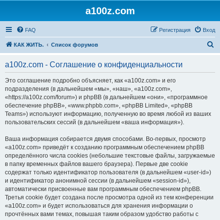
a100z.com
FAQ
Регистрация
Вход
П
КАК ЖИТЬ.
Список форумов
о
a100z.com - Соглашение о конфиденциальности
и
с
Это соглашение подробно объясняет, как «a100z.com» и его
подразделения (в дальнейшем «мы», «наш», «a100z.com»,
к
«https://a100z.com/forum») и phpBB (в дальнейшем «они», «программное
обеспечение phpBB», «www.phpbb.com», «phpBB Limited», «phpBB
Teams») используют информацию, полученную во время любой из ваших
пользовательских сессий (в дальнейшем «ваша информация»).
Ваша информация собирается двумя способами. Во-первых, просмотр
«a100z.com» приведёт к созданию программным обеспечением phpBB
определённого числа cookies (небольшие текстовые файлы, загружаемые
в папку временных файлов вашего браузера). Первые две cookie
содержат только идентификатор пользователя (в дальнейшем «user-id»)
и идентификатор анонимной сессии (в дальнейшем «session-id»),
автоматически присвоенные вам программным обеспечением phpBB.
Третья cookie будет создана после просмотра одной из тем конференции
«a100z.com» и будет использоваться для хранения информации о
прочтённых вами темах, повышая таким образом удобство работы с