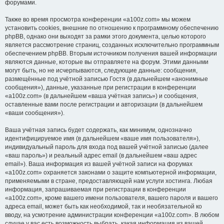
форумами.
Также во время просмотра конференции «a100z.com» мы можем
установить cookies, внешние по отношению к программному обеспечению
phpBB, однако они выходят за рамки этого документа, целью которого
является рассмотрение страниц, созданных исключительно программным
обеспечением phpBB. Вторым источником получения вашей информации
являются данные, которые вы отправляете на форум. Этими данными
могут быть, но не исчерпываются, следующие данные: сообщения,
размещённые под учётной записью Гостя (в дальнейшем «анонимные
сообщения»), данные, указанные при регистрации в конференции
«a100z.com» (в дальнейшем «ваша учётная запись») и сообщения,
оставленные вами после регистрации и авторизации (в дальнейшем
«ваши сообщения»).
Ваша учётная запись будет содержать, как минимум, однозначно
идентифицируемое имя (в дальнейшем «ваше имя пользователя»),
индивидуальный пароль для входа под вашей учётной записью (далее
«ваш пароль») и реальный адрес email (в дальнейшем «ваш адрес
email»). Ваша информация из вашей учётной записи на форумах
«a100z.com» охраняется законами о защите компьютерной информации,
применяемыми в стране, предоставляющей нам услуги хостинга. Любая
информация, запрашиваемая при регистрации в конференции
«a100z.com», кроме вашего имени пользователя, вашего пароля и вашего
адреса email, может быть как необходимой, так и необязательной ко
вводу, на усмотрение администрации конференции «a100z.com». В любом
случае у вас есть возможность выбрать, какая информация из вашей