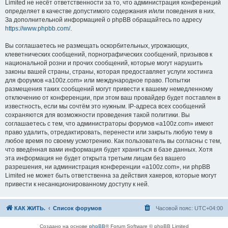
Limited не несёт ответственности за то, что администрация конференций
определяет в качестве допустимого содержания и/или поведения в них.
За дополнительной информацией о phpBB обращайтесь по адресу
https://www.phpbb.com/
.
Вы соглашаетесь не размещать оскорбительных, угрожающих,
клеветнических сообщений, порнографических сообщений, призывов к
национальной розни и прочих сообщений, которые могут нарушить
законы вашей страны, страны, которая предоставляет услуги хостинга
для форумов «a100z.com» или международное право. Попытки
размещения таких сообщений могут привести к вашему немедленному
отключению от конференции, при этом ваш провайдер будет поставлен в
известность, если мы сочтём это нужным. IP-адреса всех сообщений
сохраняются для возможности проведения такой политики. Вы
соглашаетесь с тем, что администраторы форумов «a100z.com» имеют
право удалить, отредактировать, перенести или закрыть любую тему в
любое время по своему усмотрению. Как пользователь вы согласны с тем,
что введённая вами информация будет храниться в базе данных. Хотя
эта информация не будет открыта третьим лицам без вашего
разрешения, ни администрация конференции «a100z.com», ни phpBB
Limited не может быть ответственна за действия хакеров, которые могут
привести к несанкционированному доступу к ней.
КАК ЖИТЬ.
Список форумов
Часовой пояс:
UTC+04:00
Создано на основе
phpBB
® Forum Software © phpBB Limited