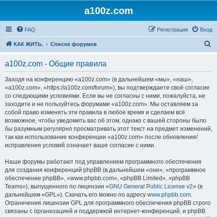
a100z.com
FAQ
Регистрация
Вход
П
КАК ЖИТЬ.
Список форумов
о
a100z.com - Общие правила
и
с
Заходя на конференцию «a100z.com» (в дальнейшем «мы», «наш»,
«a100z.com», «https://a100z.com/forum»), вы подтверждаете своё согласие
к
со следующими условиями. Если вы не согласны с ними, пожалуйста, не
заходите и не пользуйтесь форумами «a100z.com». Мы оставляем за
собой право изменять эти правила в любое время и сделаем всё
возможное, чтобы уведомить вас об этом, однако с вашей стороны было
бы разумным регулярно просматривать этот текст на предмет изменений,
так как использование конференции «a100z.com» после обновления/
исправления условий означает ваше согласие с ними.
Наши форумы работают под управлением программного обеспечения
для создания конференций phpBB (в дальнейшем «они», «программное
обеспечение phpBB», «www.phpbb.com», «phpBB Limited», «phpBB
Teams»), выпущенного по лицензии «
GNU General Public License v2
» (в
дальнейшем «GPL»). Скачать его можно по адресу
www.phpbb.com
.
Ограничения лицензии GPL для программного обеспечения phpBB строго
связаны с организацией и поддержкой интернет-конференций, и phpBB