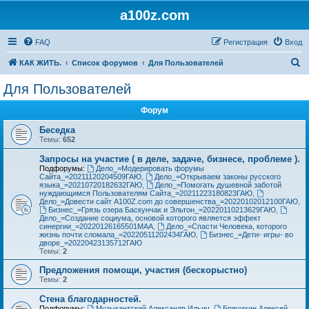
a100z.com
FAQ
Регистрация
Вход
П
КАК ЖИТЬ.
Список форумов
Для Пользователей
о
Для Пользователей
и
Форум
с
к
Беседка
Темы:
652
Запросы на участие ( в деле, задаче, бизнесе, проблеме ).
Подфорумы:
Дело_=Модерировать форумы
Сайта_=20211120204509ГАЮ
,
Дело_=Открываем законы русского
языка_=20210720182632ГАЮ
,
Дело_=Помогать душевной заботой
нуждающимся Пользователям Сайта_=20211223180823ГАЮ
,
Дело_=Довести сайт A100Z.com до совершенства_=20220102012100ГАЮ
,
Бизнес_=Грязь озера Баскунчак и Эльтон_=20220110213629ГАЮ
,
Дело_=Создание социума, основой которого является эффект
синергии_=20220126165501МАА
,
Дело_=Спасти Человека, которого
жизнь почти сломала_=20220511202434ГАЮ
,
Бизнес_=Дети- игры- во
дворе_=20220423135712ГАЮ
Темы:
2
Предложения помощи, участия (бескорыстно)
Темы:
2
Стена благодарностей.
Подфорумы:
Музыкантский Александр Ильич
,
Брячихин Алексей