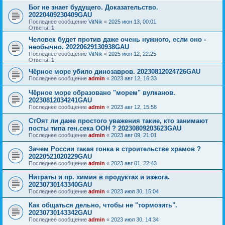
Бог не знает будущего. Доказательство.
20220409230409GAU
Последнее сообщение
VitNik
«
2025 июн 13, 00:01
Ответы:
1
Человек будет против даже очень нужного, если оно -
необычно. 20220629130938GAU
Последнее сообщение
VitNik
«
2025 июн 12, 22:25
Ответы:
1
Чёрное море убило динозавров. 20230812024726GAU
Последнее сообщение
admin
«
2023 авг 12, 16:33
Чёрное море образовано "морем" вулканов.
20230812034241GAU
Последнее сообщение
admin
«
2023 авг 12, 15:58
СтОят ли даже простого уважения такие, кто занимают
посты типа ген.сека ООН ? 20230809203623GAU
Последнее сообщение
admin
«
2023 авг 09, 21:01
Зачем России такая гонка в строительстве храмов ?
20220521020229GAU
Последнее сообщение
admin
«
2023 авг 01, 22:43
Нитраты и пр. химия в продуктах и изжога.
20230730143340GAU
Последнее сообщение
admin
«
2023 июл 30, 15:04
Как общаться дельно, чтобы не "тормозить".
20230730143342GAU
Последнее сообщение
admin
«
2023 июл 30, 14:34