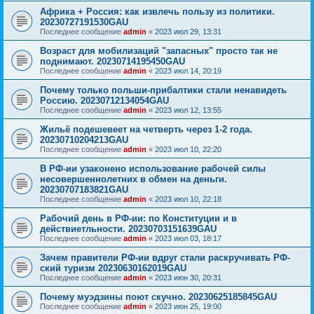
Африка + Россия: как извлечь пользу из политики.
20230727191530GAU
Последнее сообщение
admin
«
2023 июл 29, 13:31
Возраст для мобилизаций "запасных" просто так не
поднимают. 20230714195450GAU
Последнее сообщение
admin
«
2023 июл 14, 20:19
Почему только польши-прибалтики стали ненавидеть
Россию. 20230712134054GAU
Последнее сообщение
admin
«
2023 июл 12, 13:55
Жильё подешевеет на четверть через 1-2 года.
20230710204213GAU
Последнее сообщение
admin
«
2023 июл 10, 22:20
В РФ-ии узаконено использование рабочей силы
несовершеннолетних в обмен на деньги.
20230707183821GAU
Последнее сообщение
admin
«
2023 июл 10, 22:18
Рабочий день в РФ-ии: по Конституции и в
действиетльности. 20230703151639GAU
Последнее сообщение
admin
«
2023 июл 03, 18:17
Зачем правители РФ-ии вдруг стали раскручивать РФ-
ский туризм 20230630162019GAU
Последнее сообщение
admin
«
2023 июн 30, 20:31
Почему муэдзины поют скучно. 20230625185845GAU
Последнее сообщение
admin
«
2023 июн 25, 19:00