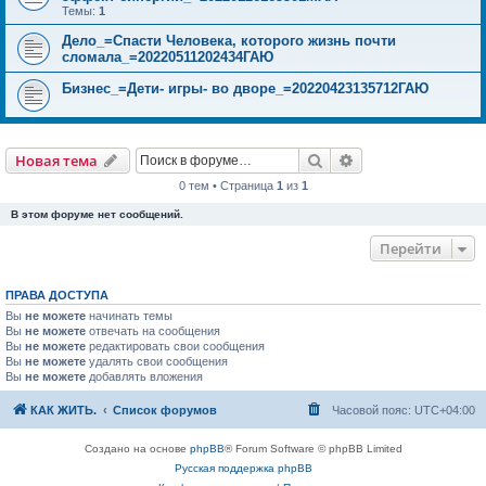
Темы:
1
Дело_=Спасти Человека, которого жизнь почти
сломала_=20220511202434ГАЮ
Бизнес_=Дети- игры- во дворе_=20220423135712ГАЮ
Поиск
Расширенный пои
Новая тема
0 тем • Страница
1
из
1
В этом форуме нет сообщений.
Перейти
ПРАВА ДОСТУПА
Вы
не можете
начинать темы
Вы
не можете
отвечать на сообщения
Вы
не можете
редактировать свои сообщения
Вы
не можете
удалять свои сообщения
Вы
не можете
добавлять вложения
КАК ЖИТЬ.
Список форумов
Часовой пояс:
UTC+04:00
Создано на основе
phpBB
® Forum Software © phpBB Limited
Русская поддержка phpBB