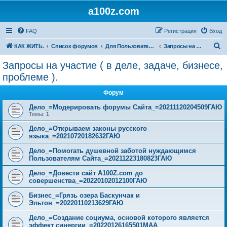
a100z.com
FAQ
Регистрация
Вход
П
КАК ЖИТЬ.
Список форумов
Для Пользователей
Запросы на участие ( в деле, задаче, бизнесе, проблеме ).
о
Запросы на участие ( в деле, задаче, бизнесе,
и
проблеме ).
с
Форум
к
Дело_=Модерировать форумы Сайта_=20211120204509ГАЮ
Темы:
1
Дело_=Открываем законы русского
языка_=20210720182632ГАЮ
Дело_=Помогать душевной заботой нуждающимся
Пользователям Сайта_=20211223180823ГАЮ
Дело_=Довести сайт A100Z.com до
совершенства_=20220102012100ГАЮ
Бизнес_=Грязь озера Баскунчак и
Эльтон_=20220110213629ГАЮ
Дело_=Создание социума, основой которого является
эффект синергии_=20220126165501МАА