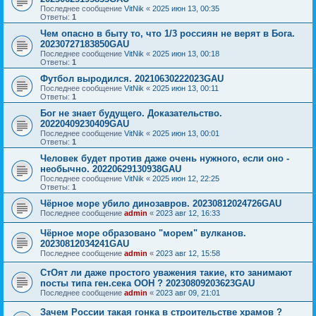
Последнее сообщение
VitNik
«
2025 июн 13, 00:35
Ответы:
1
Чем опасно в быту то, что 1/3 россиян не верят в Бога.
20230727183850GAU
Последнее сообщение
VitNik
«
2025 июн 13, 00:18
Ответы:
1
Футбол выродился. 20210630222023GAU
Последнее сообщение
VitNik
«
2025 июн 13, 00:11
Ответы:
1
Бог не знает будущего. Доказательство.
20220409230409GAU
Последнее сообщение
VitNik
«
2025 июн 13, 00:01
Ответы:
1
Человек будет против даже очень нужного, если оно -
необычно. 20220629130938GAU
Последнее сообщение
VitNik
«
2025 июн 12, 22:25
Ответы:
1
Чёрное море убило динозавров. 20230812024726GAU
Последнее сообщение
admin
«
2023 авг 12, 16:33
Чёрное море образовано "морем" вулканов.
20230812034241GAU
Последнее сообщение
admin
«
2023 авг 12, 15:58
СтОят ли даже простого уважения такие, кто занимают
посты типа ген.сека ООН ? 20230809203623GAU
Последнее сообщение
admin
«
2023 авг 09, 21:01
Зачем России такая гонка в строительстве храмов ?