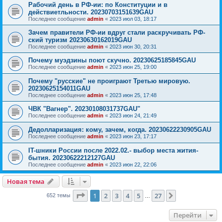
Рабочий день в РФ-ии: по Конституции и в
действиетльности. 20230703151639GAU
Последнее сообщение
admin
«
2023 июл 03, 18:17
Зачем правители РФ-ии вдруг стали раскручивать РФ-
ский туризм 20230630162019GAU
Последнее сообщение
admin
«
2023 июн 30, 20:31
Почему муэдзины поют скучно. 20230625185845GAU
Последнее сообщение
admin
«
2023 июн 25, 19:00
Почему "русские" не проиграют Третью мировую.
20230625154011GAU
Последнее сообщение
admin
«
2023 июн 25, 17:48
ЧВК "Вагнер". 20230108031737GAU"
Последнее сообщение
admin
«
2023 июн 24, 21:49
Дедолларизация: кому, зачем, когда. 20230622230905GAU
Последнее сообщение
admin
«
2023 июн 23, 17:17
IT-шники России после 2022.02.- выбор места жития-
бытия. 20230622212127GAU
Последнее сообщение
admin
«
2023 июн 22, 22:06
Новая тема
Страница
1
из
27
1
2
3
4
5
27
След.
652 темы
…
Перейти