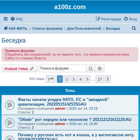
a100z.com
FAQ
Регистрация
Вход
П
КАК ЖИТЬ.
Список форумов
Для Пользователей
Беседка
о
Беседка
и
Правила форума
с
Общайтесь без ограничений, но не пишите того, что чревато неприятностями
Сайту со стороны Власти.
к
Поиск
Расширенный пои
Новая тема
Страница
1
из
27
1
2
3
4
5
27
След.
652 темы
…
Темы
Факты начала упадка НАТО, ЕС и "западной"
цивилизации. 20220515142535GAU
Последнее сообщение
admin
«
2025 окт 14, 23:19
Ответы:
2
"Обжёг" рот перцем или чесноком ? 20211212161112GAU
Последнее сообщение
admin
«
2025 окт 14, 23:00
Ответы:
2
Почему у русских есть кот и кошка, а у англосаксов нету.
20230625195833GAU