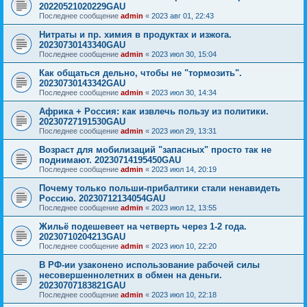
20220521020229GAU
Последнее сообщение
admin
«
2023 авг 01, 22:43
Нитраты и пр. химия в продуктах и изжога.
20230730143340GAU
Последнее сообщение
admin
«
2023 июл 30, 15:04
Как общаться дельно, чтобы не "тормозить".
20230730143342GAU
Последнее сообщение
admin
«
2023 июл 30, 14:34
Африка + Россия: как извлечь пользу из политики.
20230727191530GAU
Последнее сообщение
admin
«
2023 июл 29, 13:31
Возраст для мобилизаций "запасных" просто так не
поднимают. 20230714195450GAU
Последнее сообщение
admin
«
2023 июл 14, 20:19
Почему только польши-прибалтики стали ненавидеть
Россию. 20230712134054GAU
Последнее сообщение
admin
«
2023 июл 12, 13:55
Жильё подешевеет на четверть через 1-2 года.
20230710204213GAU
Последнее сообщение
admin
«
2023 июл 10, 22:20
В РФ-ии узаконено использование рабочей силы
несовершеннолетних в обмен на деньги.
20230707183821GAU
Последнее сообщение
admin
«
2023 июл 10, 22:18