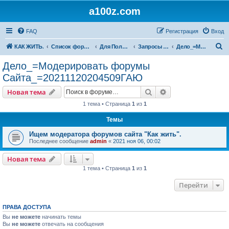
a100z.com
FAQ
Регистрация
Вход
П
КАК ЖИТЬ.
Список форумов
Для Пользователей
Запросы на участие ( в деле, задаче, бизнесе, проблеме ).
Дело_=Модерировать форумы Сайта_=20211120204509ГАЮ
о
Дело_=Модерировать форумы
и
Сайта_=20211120204509ГАЮ
с
Поиск
Расширенный пои
Новая тема
к
1 тема • Страница
1
из
1
Темы
Ищем модератора форумов сайта "Как жить".
Последнее сообщение
admin
«
2021 ноя 06, 00:02
Новая тема
1 тема • Страница
1
из
1
Перейти
ПРАВА ДОСТУПА
Вы
не можете
начинать темы
Вы
не можете
отвечать на сообщения