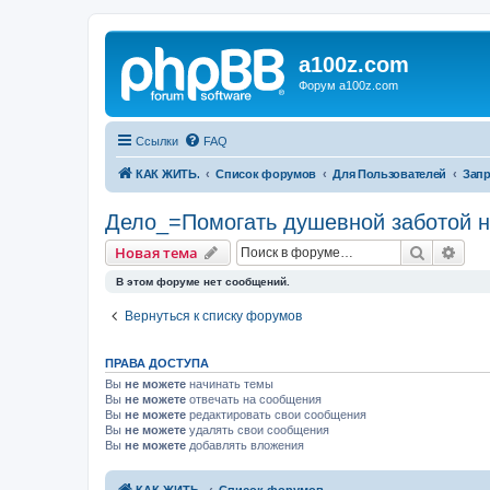
a100z.com
Форум a100z.com
Ссылки
FAQ
КАК ЖИТЬ.
Список форумов
Для Пользователей
Запр
Дело_=Помогать душевной заботой
Поиск
Рас
Новая тема
В этом форуме нет сообщений.
Вернуться к списку форумов
ПРАВА ДОСТУПА
Вы
не можете
начинать темы
Вы
не можете
отвечать на сообщения
Вы
не можете
редактировать свои сообщения
Вы
не можете
удалять свои сообщения
Вы
не можете
добавлять вложения