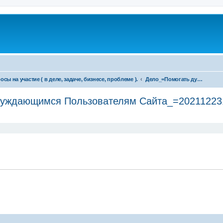
осы на участие ( в деле, задаче, бизнесе, проблеме ).
Дело_=Помогать душевной заботой нуждающимся Пользователям Сайта_=20211223180823ГАЮ
 нуждающимся Пользователям Сайта_=2021122
ширенный поиск