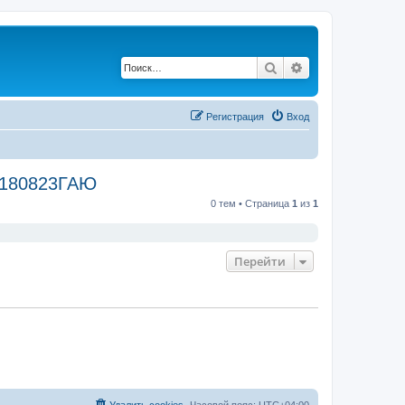
Поиск
Расширенный по
Регистрация
Вход
3180823ГАЮ
0 тем • Страница
1
из
1
Перейти