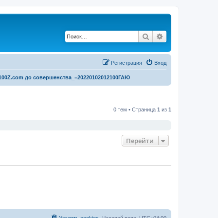
Поиск
Расширенный по
Регистрация
Вход
100Z.com до совершенства_=20220102012100ГАЮ
0 тем • Страница
1
из
1
Перейти