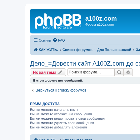
a100z.com
Форум a100z.com
Ссылки
FAQ
КАК ЖИТЬ.
Список форумов
Для Пользователей
За
Дело_=Довести сайт A100Z.com до 
Поиск
Рас
Новая тема
В этом форуме нет сообщений.
Вернуться к списку форумов
ПРАВА ДОСТУПА
Вы
не можете
начинать темы
Вы
не можете
отвечать на сообщения
Вы
не можете
редактировать свои сообщения
Вы
не можете
удалять свои сообщения
Вы
не можете
добавлять вложения