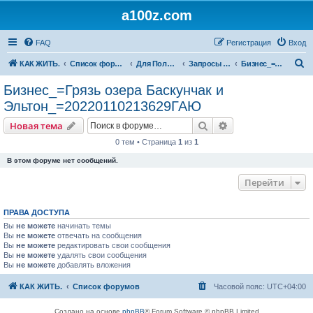
a100z.com
FAQ
Регистрация
Вход
П
КАК ЖИТЬ.
Список форумов
Для Пользователей
Запросы на участие ( в деле, задаче, бизнесе, проблеме ).
Бизнес_=Грязь озера Баскунчак и Эльтон_=20220110213629ГАЮ
о
Бизнес_=Грязь озера Баскунчак и
и
Эльтон_=20220110213629ГАЮ
с
Поиск
Расширенный пои
Новая тема
к
0 тем • Страница
1
из
1
В этом форуме нет сообщений.
Перейти
ПРАВА ДОСТУПА
Вы
не можете
начинать темы
Вы
не можете
отвечать на сообщения
Вы
не можете
редактировать свои сообщения
Вы
не можете
удалять свои сообщения
Вы
не можете
добавлять вложения
КАК ЖИТЬ.
Список форумов
Часовой пояс:
UTC+04:00
Создано на основе
phpBB
® Forum Software © phpBB Limited