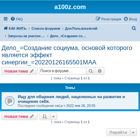
a100z.com
FAQ
Регистрация
Вход
П
КАК ЖИТЬ.
Список форумов
Для Пользователей
о
Запросы на участие ( в деле, задаче, бизнесе, проблеме ).
Дело_=Создание социума, основой которого является эффект синергии_=20220126165501МАА
и
Дело_=Создание социума, основой которого
с
является эффект
к
синергии_=20220126165501МАА
Поиск
Расширенный пои
Новая тема
1 тема • Страница
1
из
1
Темы
Ищу для общения людей, нацеленных на развитие и
очищение себя.
Последнее сообщение
xeLa
«
2022 янв 26, 20:55
Новая тема
1 тема • Страница
1
из
1
Перейти