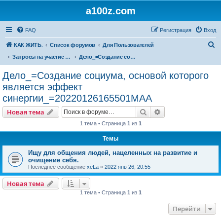
a100z.com
FAQ
Регистрация
Вход
П
КАК ЖИТЬ.
Список форумов
Для Пользователей
о
Запросы на участие ( в деле, задаче, бизнесе, проблеме ).
Дело_=Создание социума, основой которого является эффект синергии_=20220126165501МАА
и
Дело_=Создание социума, основой которого
с
является эффект
к
синергии_=20220126165501МАА
Поиск
Расширенный пои
Новая тема
1 тема • Страница
1
из
1
Темы
Ищу для общения людей, нацеленных на развитие и
очищение себя.
Последнее сообщение
xeLa
«
2022 янв 26, 20:55
Новая тема
1 тема • Страница
1
из
1
Перейти