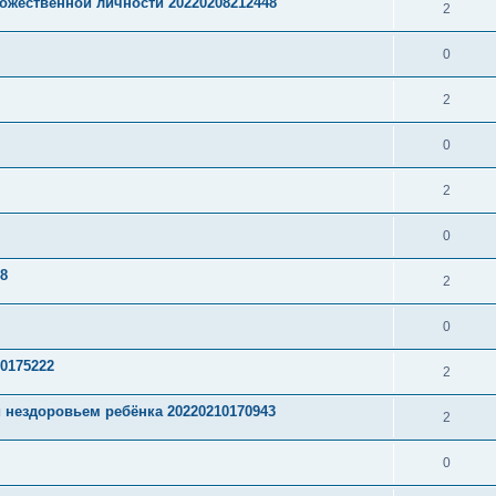
ожественной личности 20220208212448
2
0
2
0
2
0
38
2
0
0175222
2
 нездоровьем ребёнка 20220210170943
2
0