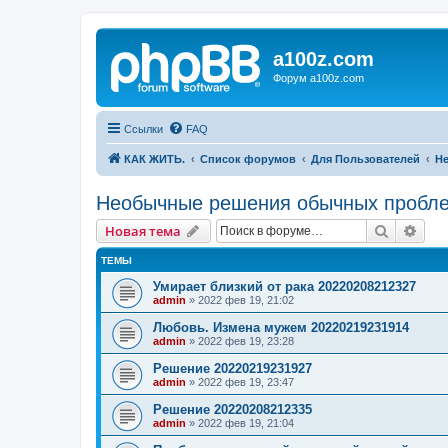
a100z.com
Форум a100z.com
Ссылки
FAQ
КАК ЖИТЬ.
Список форумов
Для Пользователей
Н
Необычные решения обычных пробл
Поиск
Рас
Новая тема
ТЕМЫ
Умирает близкий от рака 20220208212327
admin
»
2022 фев 19, 21:02
Любовь. Измена мужем 20220219231914
admin
»
2022 фев 19, 23:28
Решение 20220219231927
admin
»
2022 фев 19, 23:47
Решение 20220208212335
admin
»
2022 фев 19, 21:04