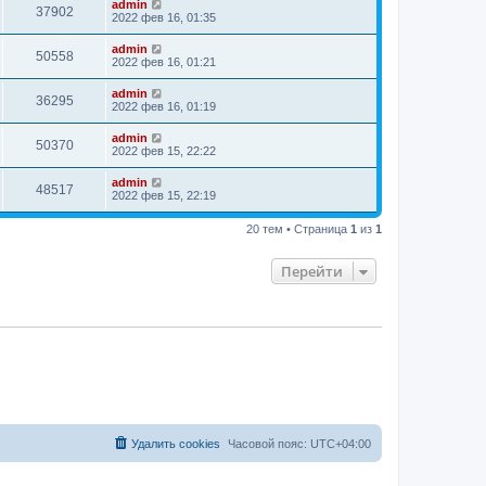
admin
37902
2022 фев 16, 01:35
admin
50558
2022 фев 16, 01:21
admin
36295
2022 фев 16, 01:19
admin
50370
2022 фев 15, 22:22
admin
48517
2022 фев 15, 22:19
20 тем • Страница
1
из
1
Перейти
Удалить cookies
Часовой пояс:
UTC+04:00