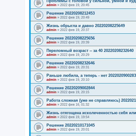
Проблемы с головой у сильной, умной и худ
admin
»
2022 фев 19, 20:45
Решение 20220208212453
admin
»
2022 фев 19, 20:49
Жизнь обрыгла и давно 20220208225649
admin
»
2022 фев 19, 20:37
Решение 20220208225656
admin
»
2022 фев 19, 20:39
Переломный возраст -- за 40 20220208232640
admin
»
2022 фев 19, 20:29
Решение 20220208232646
admin
»
2022 фев 19, 20:31
Раньше любила, а теперь - нет 202202090028
admin
»
2022 фев 19, 20:10
Решение 20220209002844
admin
»
2022 фев 19, 20:15
Работа сложная (уже не справляюсь) 2022021
admin
»
2022 фев 16, 01:32
Жизнь отягощена исколеченностью себя или
admin
»
2022 фев 19, 19:54
Решение 20220210171045
admin
»
2022 фев 19, 20:01