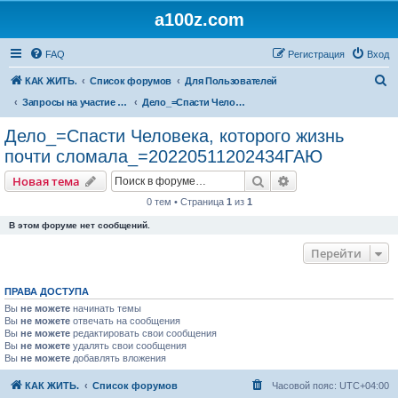
a100z.com
FAQ
Регистрация
Вход
П
КАК ЖИТЬ.
Список форумов
Для Пользователей
о
Запросы на участие ( в деле, задаче, бизнесе, проблеме ).
Дело_=Спасти Человека, которого жизнь почти сломала_=20220511202434ГАЮ
и
Дело_=Спасти Человека, которого жизнь
с
почти сломала_=20220511202434ГАЮ
к
Поиск
Расширенный пои
Новая тема
0 тем • Страница
1
из
1
В этом форуме нет сообщений.
Перейти
ПРАВА ДОСТУПА
Вы
не можете
начинать темы
Вы
не можете
отвечать на сообщения
Вы
не можете
редактировать свои сообщения
Вы
не можете
удалять свои сообщения
Вы
не можете
добавлять вложения
КАК ЖИТЬ.
Список форумов
Часовой пояс:
UTC+04:00