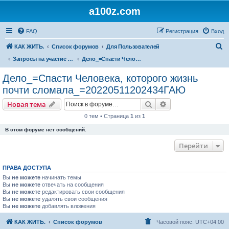
a100z.com
FAQ
Регистрация
Вход
П
КАК ЖИТЬ.
Список форумов
Для Пользователей
о
Запросы на участие ( в деле, задаче, бизнесе, проблеме ).
Дело_=Спасти Человека, которого жизнь почти сломала_=20220511202434ГАЮ
и
Дело_=Спасти Человека, которого жизнь
с
почти сломала_=20220511202434ГАЮ
к
Поиск
Расширенный пои
Новая тема
0 тем • Страница
1
из
1
В этом форуме нет сообщений.
Перейти
ПРАВА ДОСТУПА
Вы
не можете
начинать темы
Вы
не можете
отвечать на сообщения
Вы
не можете
редактировать свои сообщения
Вы
не можете
удалять свои сообщения
Вы
не можете
добавлять вложения
КАК ЖИТЬ.
Список форумов
Часовой пояс:
UTC+04:00