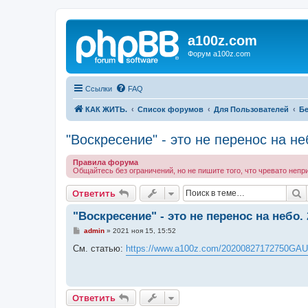
a100z.com
Форум a100z.com
Ссылки
FAQ
КАК ЖИТЬ.
Список форумов
Для Пользователей
Бе
"Воскресение" - это не перенос на 
Правила форума
Общайтесь без ограничений, но не пишите того, что чревато непр
П
Ответить
"Воскресение" - это не перенос на небо
С
admin
»
2021 ноя 15, 15:52
о
о
См. статью:
https://www.a100z.com/20200827172750GAU
б
щ
е
н
и
Ответить
е