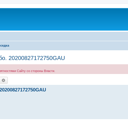
седка
небо. 20200827172750GAU
иятностями Сайту со стороны Власти.
оиск
Расширенный поиск
. 20200827172750GAU