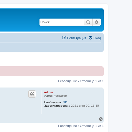
Поиск
Расширенный по
Регистрация
Вход
1 сообщение • Страница
1
из
1
admin
Администратор
Сообщения:
701
Зарегистрирован:
2021 июл 29, 13:35
В
е
1 сообщение • Страница
1
из
1
р
н