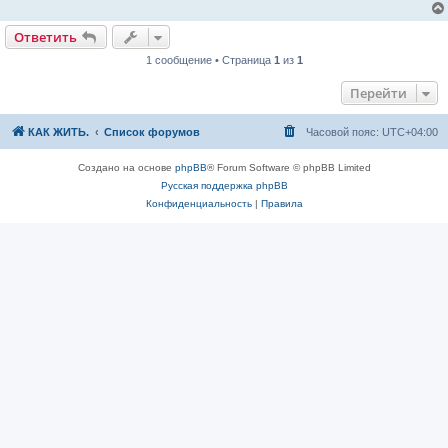
е
н
и
Ответить
е
1 сообщение • Страница
1
из
1
Перейти
КАК ЖИТЬ.
Список форумов
Часовой пояс:
UTC+04:00
Создано на основе
phpBB
® Forum Software © phpBB Limited
Русская поддержка phpBB
Конфиденциальность
|
Правила