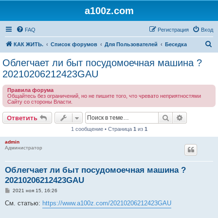
a100z.com
FAQ
Регистрация
Вход
П
КАК ЖИТЬ.
Список форумов
Для Пользователей
Беседка
о
Облегчает ли быт посудомоечная машина ?
и
20210206212423GAU
с
Правила форума
к
Общайтесь без ограничений, но не пишите того, что чревато неприятностями
Сайту со стороны Власти.
Поиск
Расширен
Ответить
1 сообщение • Страница
1
из
1
admin
Администратор
Облегчает ли быт посудомоечная машина ?
20210206212423GAU
С
2021 ноя 15, 16:26
о
о
См. статью:
https://www.a100z.com/20210206212423GAU
б
щ