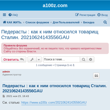
a100z.com
FAQ
Регистрация
Вход
П
КАК ЖИТЬ.
Список форумов
Для Пользователей
Беседка
о
Педерасты : как к ним относился товарищ
и
Сталин. 20210624143556GAU
с
Правила форума
к
Общайтесь без ограничений, но не пишите того, что чревато неприятностями
Сайту со стороны Власти.
Поиск
Расширен
Ответить
1 сообщение • Страница
1
из
1
admin
Администратор
Педерасты : как к ним относился товарищ Сталин.
20210624143556GAU
С
2021 ноя 15, 16:43
о
о
См. статью:
https://www.a100z.com/20210624143556GAU
б
щ