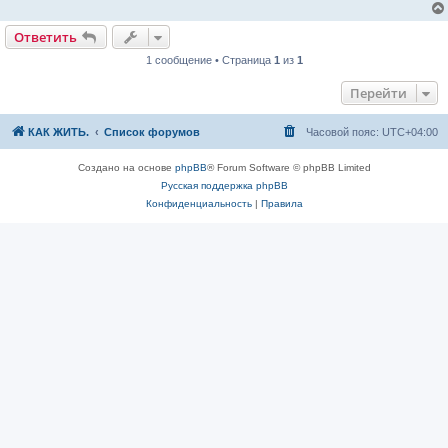
е
н
и
Ответить
е
1 сообщение • Страница
1
из
1
Перейти
КАК ЖИТЬ.
Список форумов
Часовой пояс:
UTC+04:00
Создано на основе
phpBB
® Forum Software © phpBB Limited
Русская поддержка phpBB
Конфиденциальность
|
Правила