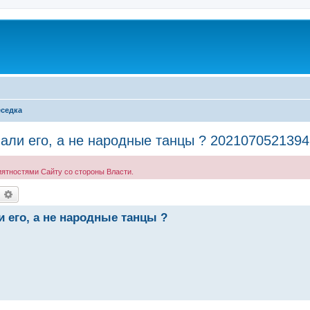
седка
вали его, а не народные танцы ? 20210705213
иятностями Сайту со стороны Власти.
оиск
Расширенный поиск
 его, а не народные танцы ?