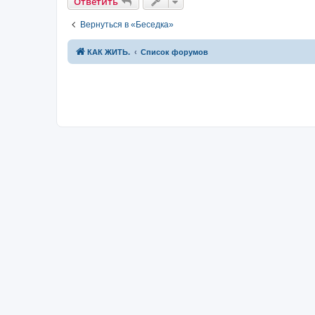
Ответить
е
Вернуться в «Беседка»
КАК ЖИТЬ.
Список форумов