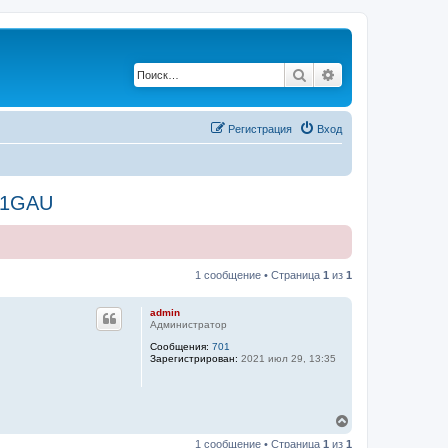
Поиск
Расширенный по
Регистрация
Вход
941GAU
1 сообщение • Страница
1
из
1
admin
Администратор
Сообщения:
701
Зарегистрирован:
2021 июл 29, 13:35
В
е
1 сообщение • Страница
1
из
1
р