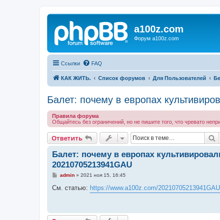
a100z.com
Форум a100z.com
Ссылки
FAQ
КАК ЖИТЬ.
Список форумов
Для Пользователей
Бе
Балет: почему в европах культивиро
Правила форума
Общайтесь без ограничений, но не пишите того, что чревато непр
П
Ответить
Балет: почему в европах культивировали
20210705213941GAU
С
admin
»
2021 ноя 15, 16:45
о
о
См. статью:
https://www.a100z.com/20210705213941GAU
б
щ
е
н
и