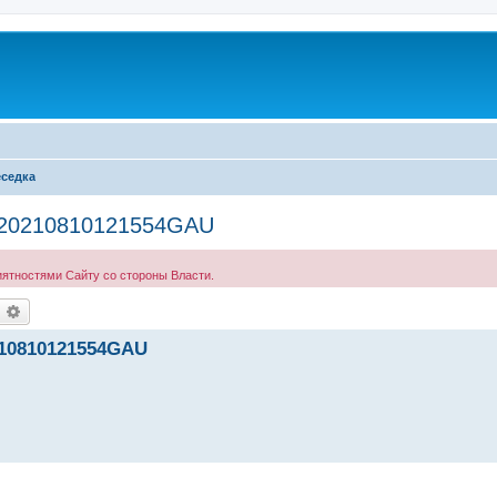
седка
? 20210810121554GAU
иятностями Сайту со стороны Власти.
оиск
Расширенный поиск
210810121554GAU