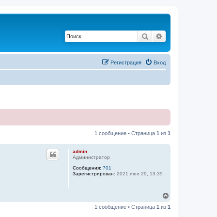
Поиск
Расширенный по
Регистрация
Вход
1 сообщение • Страница
1
из
1
admin
Администратор
Сообщения:
701
Зарегистрирован:
2021 июл 29, 13:35
В
е
1 сообщение • Страница
1
из
1
р
н