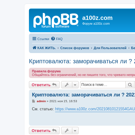
a100z.com
Форум a100z.com
Ссылки
FAQ
КАК ЖИТЬ.
Список форумов
Для Пользователей
Бе
Криптовалюта: заморачиваться ли 
Правила форума
Общайтесь без ограничений, но не пишите того, что чревато непр
П
Ответить
Криптовалюта: заморачиваться ли ? 20
С
admin
»
2021 ноя 15, 16:53
о
о
См. статью:
https://www.a100z.com/20210810121554GAU
б
щ
е
н
и
Ответить
е