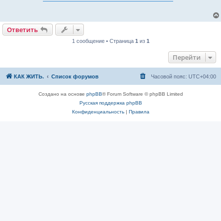
б
щ
е
н
и
Ответить
е
1 сообщение • Страница
1
из
1
Перейти
КАК ЖИТЬ.
Список форумов
Часовой пояс:
UTC+04:00
Создано на основе
phpBB
® Forum Software © phpBB Limited
Русская поддержка phpBB
Конфиденциальность
|
Правила