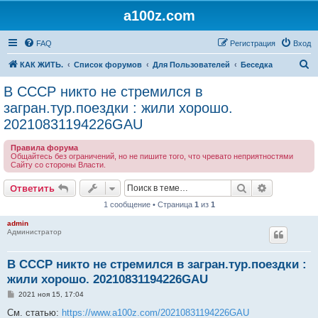
a100z.com
FAQ
Регистрация
Вход
П
КАК ЖИТЬ.
Список форумов
Для Пользователей
Беседка
о
В СССР никто не стремился в
и
загран.тур.поездки : жили хорошо.
с
20210831194226GAU
к
Правила форума
Общайтесь без ограничений, но не пишите того, что чревато неприятностями
Сайту со стороны Власти.
Поиск
Расширен
Ответить
1 сообщение • Страница
1
из
1
admin
Администратор
В СССР никто не стремился в загран.тур.поездки :
жили хорошо. 20210831194226GAU
С
2021 ноя 15, 17:04
о
о
См. статью:
https://www.a100z.com/20210831194226GAU