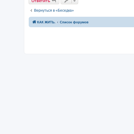
Ответить
е
Вернуться в «Беседка»
КАК ЖИТЬ.
Список форумов