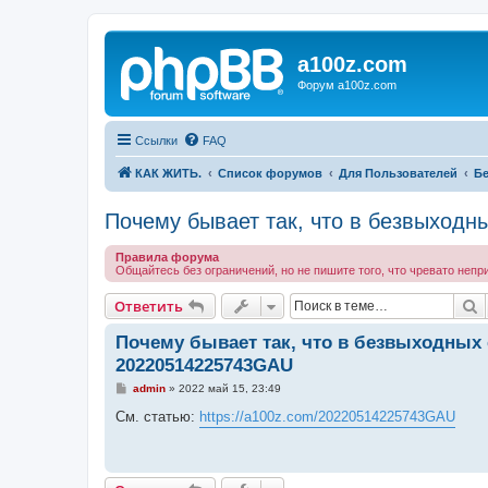
a100z.com
Форум a100z.com
Ссылки
FAQ
КАК ЖИТЬ.
Список форумов
Для Пользователей
Бе
Почему бывает так, что в безвыходн
Правила форума
Общайтесь без ограничений, но не пишите того, что чревато непр
П
Ответить
Почему бывает так, что в безвыходных 
20220514225743GAU
С
admin
»
2022 май 15, 23:49
о
о
См. статью:
https://a100z.com/20220514225743GAU
б
щ
е
н
и