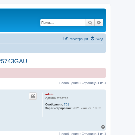
Поиск
Расширенный по
Регистрация
Вход
225743GAU
1 сообщение • Страница
1
из
1
admin
Администратор
Сообщения:
701
Зарегистрирован:
2021 июл 29, 13:35
В
е
1 сообщение • Страница
1
из
1
р