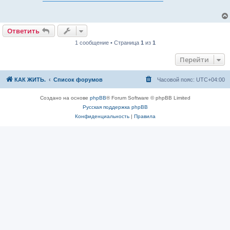
б
щ
е
н
и
Ответить
е
1 сообщение • Страница
1
из
1
Перейти
КАК ЖИТЬ.
Список форумов
Часовой пояс:
UTC+04:00
Создано на основе
phpBB
® Forum Software © phpBB Limited
Русская поддержка phpBB
Конфиденциальность
|
Правила