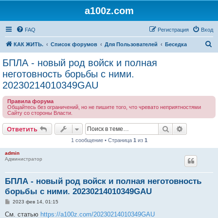
a100z.com
FAQ
Регистрация
Вход
П
КАК ЖИТЬ.
Список форумов
Для Пользователей
Беседка
о
БПЛА - новый род войск и полная
и
неготовность борьбы с ними.
с
20230214010349GAU
к
Правила форума
Общайтесь без ограничений, но не пишите того, что чревато неприятностями
Сайту со стороны Власти.
Поиск
Расширен
Ответить
1 сообщение • Страница
1
из
1
admin
Администратор
БПЛА - новый род войск и полная неготовность
борьбы с ними. 20230214010349GAU
С
2023 фев 14, 01:15
о
о
См. статью
https://a100z.com/20230214010349GAU