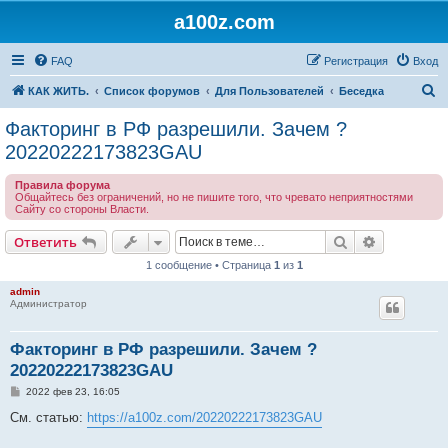
a100z.com
FAQ
Регистрация
Вход
П
КАК ЖИТЬ.
Список форумов
Для Пользователей
Беседка
о
Факторинг в РФ разрешили. Зачем ?
и
20220222173823GAU
с
Правила форума
к
Общайтесь без ограничений, но не пишите того, что чревато неприятностями
Сайту со стороны Власти.
Поиск
Расширен
Ответить
1 сообщение • Страница
1
из
1
admin
Администратор
Факторинг в РФ разрешили. Зачем ?
20220222173823GAU
С
2022 фев 23, 16:05
о
о
См. статью:
https://a100z.com/20220222173823GAU
б
щ