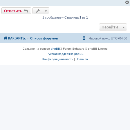
е
н
и
Ответить
е
1 сообщение • Страница
1
из
1
Перейти
КАК ЖИТЬ.
Список форумов
Часовой пояс:
UTC+04:00
Создано на основе
phpBB
® Forum Software © phpBB Limited
Русская поддержка phpBB
Конфиденциальность
|
Правила