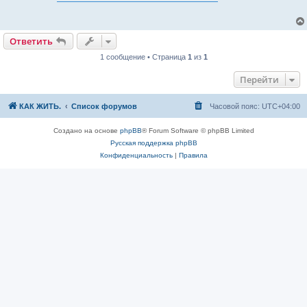
б
щ
е
н
и
Ответить
е
1 сообщение • Страница
1
из
1
Перейти
КАК ЖИТЬ.
Список форумов
Часовой пояс:
UTC+04:00
Создано на основе
phpBB
® Forum Software © phpBB Limited
Русская поддержка phpBB
Конфиденциальность
|
Правила