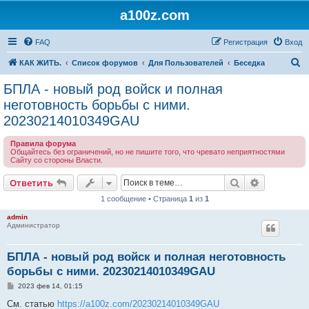
a100z.com
FAQ
Регистрация
Вход
П
КАК ЖИТЬ.
Список форумов
Для Пользователей
Беседка
о
БПЛА - новый род войск и полная
и
неготовность борьбы с ними.
с
20230214010349GAU
к
Правила форума
Общайтесь без ограничений, но не пишите того, что чревато неприятностями
Сайту со стороны Власти.
Поиск
Расширен
Ответить
1 сообщение • Страница
1
из
1
admin
Администратор
БПЛА - новый род войск и полная неготовность
борьбы с ними. 20230214010349GAU
С
2023 фев 14, 01:15
о
о
См. статью
https://a100z.com/20230214010349GAU