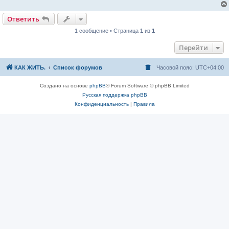
е
н
и
Ответить
е
1 сообщение • Страница
1
из
1
Перейти
КАК ЖИТЬ.
Список форумов
Часовой пояс:
UTC+04:00
Создано на основе
phpBB
® Forum Software © phpBB Limited
Русская поддержка phpBB
Конфиденциальность
|
Правила