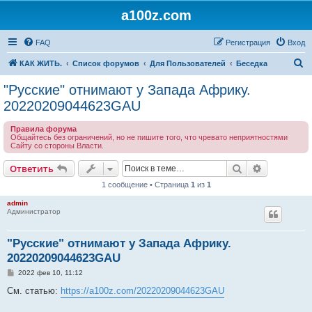
a100z.com
FAQ
Регистрация
Вход
П
КАК ЖИТЬ.
Список форумов
Для Пользователей
Беседка
о
"Русские" отнимают у Запада Африку.
и
20220209044623GAU
с
Правила форума
к
Общайтесь без ограничений, но не пишите того, что чревато неприятностями
Сайту со стороны Власти.
Поиск
Расширен
Ответить
1 сообщение • Страница
1
из
1
admin
Администратор
"Русские" отнимают у Запада Африку.
20220209044623GAU
С
2022 фев 10, 11:12
о
о
См. статью:
https://a100z.com/20220209044623GAU
б
щ